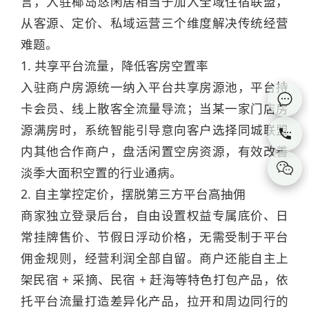
言，入驻椰岛悠闲居相当于加入全域住宿联盟，
从客源、定价、私域运营三个维度解决传统经营
难题。
1. 共享平台流量，降低客房空置率
入驻商户房源统一纳入平台共享房源池，平台持

卡会员、线上散客全流量导流；当某一家门店房
源满房时，系统智能引导意向客户选择同城联盟

内其他合作商户，盘活闲置空房资源，有效改善

淡季大面积空置的行业通病。
2. 自主掌控定价，摆脱第三方平台高抽佣
商家独立登录后台，自由设置权益专属底价、日
常挂牌售价、节假日浮动价格，无需受制于平台
佣金规则，经营利润全部自留。商户还能自主上
架民宿 + 采摘、民宿 + 赶海等特色打包产品，依
托平台流量打造差异化产品，拉开和周边同行的