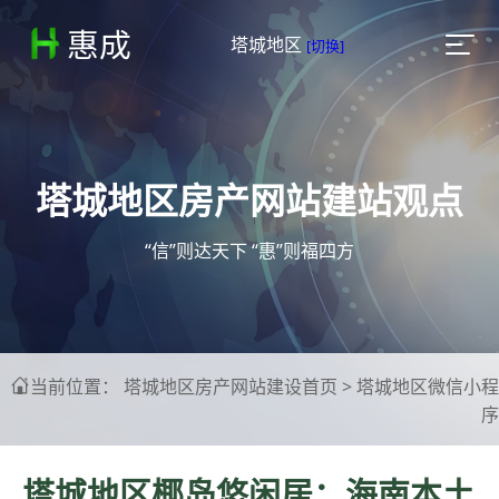
惠成

塔城地区
[切换]
塔城地区房产网站建站观点
“信”则达天下 “惠”则福四方
当前位置：
塔城地区房产网站建设首页
>
塔城地区微信小程

序
塔城地区椰岛悠闲居：海南本土